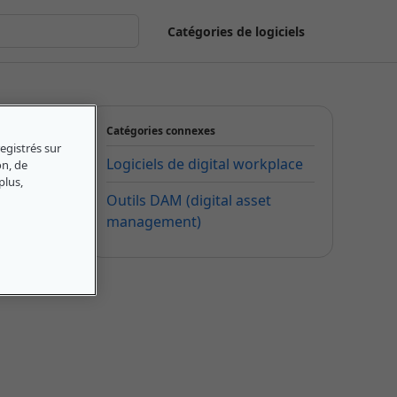
Catégories de logiciels
Catégories connexes
egistrés sur
Logiciels de digital workplace
on, de
plus,
Outils DAM (digital asset
management)