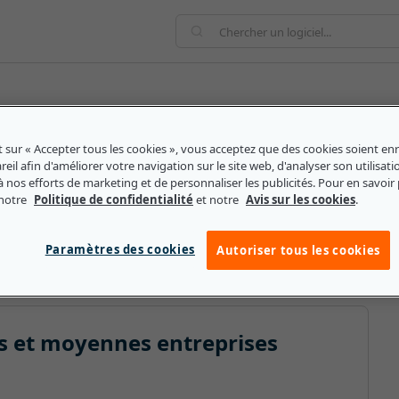
t sur « Accepter tous les cookies », vous acceptez que des cookies soient enr
dernières technologies informatiques pour améliorer
eil afin d'améliorer votre navigation sur le site web, d'analyser son utilisati
à nos efforts de marketing et de personnaliser les publicités. Pour en savoir 
ntre les personnes, les organisations ou les objets et
 notre
Politique de confidentialité
et notre
Avis sur les cookies
.
, entre autres. L'adjectif peut faire référence à un
 en code binaire (uns et zéros). Ce système
Paramètres des cookies
nt de grands volumes de données sur Internet.
Autoriser tous les cookies
es et moyennes entreprises