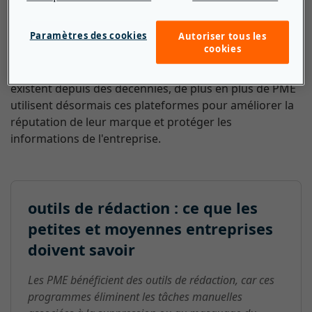
Information Act). Les outils de rédaction peuvent
supprimer le texte et les images d'un document, ainsi
Paramètres des cookies
Autoriser tous les
que des mots et des phrases spécifiques d'un site web,
cookies
afin que les informations n'apparaissent pas dans les
moteurs de recherche. Si les outils de rédaction
existent depuis des décennies, de plus en plus de PME
utilisent désormais ces plateformes pour améliorer la
réputation de leur marque et protéger les
informations de l'entreprise.
outils de rédaction : ce que les
petites et moyennes entreprises
doivent savoir
Les PME bénéficient des outils de rédaction, car ces
programmes éliminent les tâches manuelles