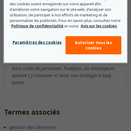
Congé temporaire : ce que les
des cookies soient enregistrés sur votre appareil afin
d'améliorer votre navigation sur le site web, d'analyser son
petites et moyennes entreprises
utilisation, de participer à nos efforts de marketing et de
doivent savoir
personnaliser les publicités. Pour en savoir plus, consultez notre
Politique de confidentialité
et notre
Avis sur les cookies
.
La nature provisoire d'un congé temporaire diffère
de celle des licenciements, qui impliquent le
Paramètres des cookies
Autoriser tous les
licenciement permanent des employés. Les congés
cookies
temporaires peuvent constituer une approche
pratique pour les entreprises qui doivent réduire
leurs coûts de personnel. Toutefois, les employeurs
doivent s'y retrouver et avoir une stratégie à long
terme.
Termes associés
gestion des absences