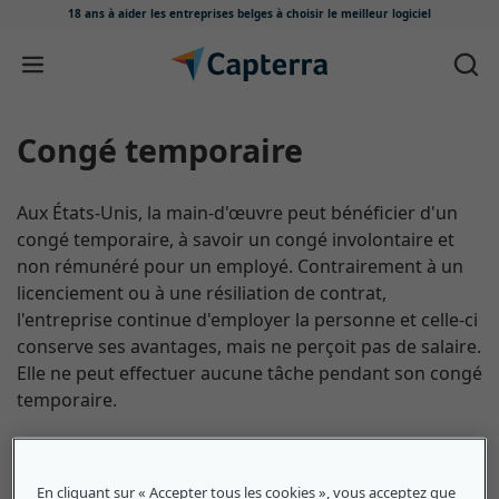
18 ans à aider les entreprises belges
à choisir le meilleur logiciel
Passer au contenu
Congé temporaire
Aux États-Unis, la main-d'œuvre peut bénéficier d'un
congé temporaire, à savoir un congé involontaire et
non rémunéré pour un employé. Contrairement à un
licenciement ou à une résiliation de contrat,
l'entreprise continue d'employer la personne et celle-ci
conserve ses avantages, mais ne perçoit pas de salaire.
Elle ne peut effectuer aucune tâche pendant son congé
temporaire.
En cliquant sur « Accepter tous les cookies », vous acceptez que