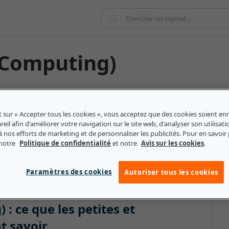
 Computing)
formatique où le traitement et le stockage sont
giciels côté client, tels que les navigateurs web,
t sur « Accepter tous les cookies », vous acceptez que des cookies soient enr
 aux utilisateurs de partager des fichiers et des
eil afin d'améliorer votre navigation sur le site web, d'analyser son utilisati
rs. Le SBC peut être utilisé tant à des fins
à nos efforts de marketing et de personnaliser les publicités. Pour en savoir 
 notre
Politique de confidentialité
et notre
Avis sur les cookies
.
vous pouvez utiliser le SBC pour stocker vos photos de
sibles depuis n'importe quel appareil.
Paramètres des cookies
Autoriser tous les cookies
: ce que les petites et
t savoir