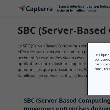
Passer au contenu
18 ans à aider les entreprises belges
à choisir le meilleur logiciel
SBC (Server-Based
Le SBC (Server-Based Computing) est un type d'in
effectués sur un serveur distant ou partagé. Les lo
En cliquan
accèdent à ces données via un réseau. Cela permet
votre appar
applications entre plusieurs appareils ou utilisateu
participer 
consultez
personnelles que professionnelles. Par exemple, 
famille sur un serveur central et les rendre acces
SBC (Server-Based Computing) 
moyennes entreprises doiven