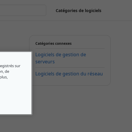
Catégories de logiciels
Catégories connexes
Logiciels de gestion de
serveurs
egistrés sur
on, de
Logiciels de gestion du réseau
plus,