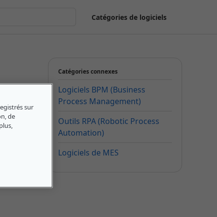
Catégories de logiciels
Catégories connexes
Logiciels BPM (Business
Process Management)
egistrés sur
on, de
Outils RPA (Robotic Process
plus,
Automation)
Logiciels de MES