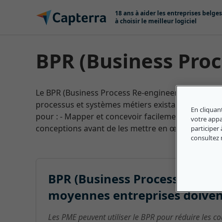
Passer au contenu
18 ans à aider les entreprises belges
à choisir le meilleur logiciel
BPR (Business Pro
Le BPR (Business Process Re-engineering) est une 
processus et systèmes métiers existants d'une org
En cliquan
pour : - Mapper et concevoir facilement les proces
votre appar
conceptions avant de les mettre en œuvre. - Gérer
participer 
consultez
BPR (Business Process Re-engin
moyennes entreprises doiven
Les PME peuvent utiliser le BPR pour réduire les c