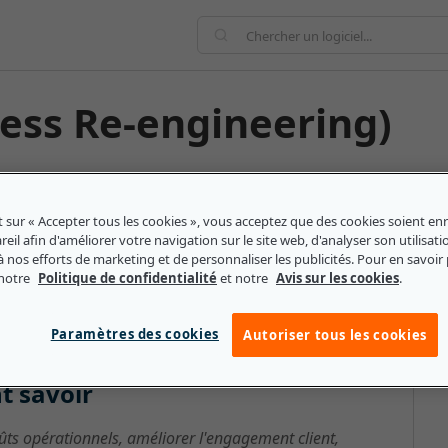
cess Re-engineering)
stratégie de gestion d'entreprise qui analyse les
anisation. Les PME peuvent utiliser cette stratégie
t sur « Accepter tous les cookies », vous acceptez que des cookies soient enr
sus métiers. - Tester, simuler et prototyper les
eil afin d'améliorer votre navigation sur le site web, d'analyser son utilisati
 le processus de mise en œuvre de l'activité.
à nos efforts de marketing et de personnaliser les publicités. Pour en savoir 
 notre
Politique de confidentialité
et notre
Avis sur les cookies
.
Paramètres des cookies
Autoriser tous les cookies
eering) : ce que les petites et
t savoir
oûts opérationnels, améliorer l'engagement client,