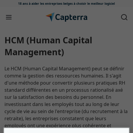
18 ans à aider les entreprises belges
à choisir le meilleur logiciel
Passer au contenu
HCM (Human Capital
Management)
Le HCM (Human Capital Management) peut se définir
comme la gestion des ressources humaines. Il s'agit
d'une méthode pour convertir plusieurs pratiques RH
standard différentes en un processus rationalisé axé
sur la satisfaction des besoins du personnel. En
investissant dans les employés tout au long de leur
cycle de vie au sein de l'entreprise (du recrutement à la
retraite), les entreprises constatent que leurs
employés ont une expérience plus cohérente et
deviennent plus productifs. En utilisant des