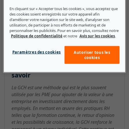
technologies telles que les logiciels HCM, les services
En cliquant sur « Accepter tous les cookies », vous acceptez que
RH peuvent appliquer cette méthode à des processus
des cookies soient enregistrés sur votre appareil afin
d'améliorer votre navigation sur le site web, d'analyser son
tels que le recrutement et la formation.
utilisation, de participer à nos efforts de marketing et de
personnaliser les publicités. Pour en savoir plus, consultez notre
Politique de confidentialité
et notre
Avis sur les cookies
.
HCM (Human Capital
Paramètres des cookies
Autoriser tous les
Management) : ce que les petites
cookies
et moyennes entreprises doivent
savoir
La GCH est une méthode qui est le plus souvent
utilisée par les PME pour ajouter de la valeur à une
entreprise en investissant directement dans les
employés. En mettant en œuvre des pratiques RH
telles que la formation continue, le retour d'opinion
et les possibilités de croissance, la GCH renforce le