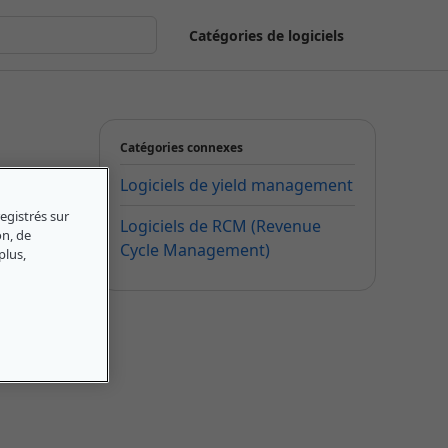
Catégories de logiciels
Catégories connexes
Logiciels de yield management
egistrés sur
Logiciels de RCM (Revenue
on, de
Cycle Management)
plus,