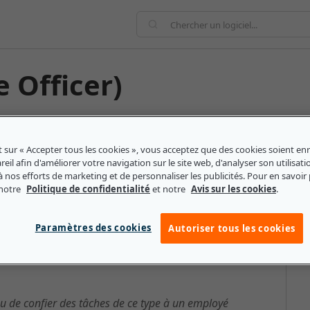
e Officer)
est responsable de l'augmentation des revenus. Mais,
nances ou à la comptabilité. Ces dirigeants de niveau
t sur « Accepter tous les cookies », vous acceptez que des cookies soient enr
orte quel service qui affecte les revenus tels que les
eil afin d'améliorer votre navigation sur le site web, d'analyser son utilisati
à nos efforts de marketing et de personnaliser les publicités. Pour en savoir 
 notre
Politique de confidentialité
et notre
Avis sur les cookies
.
Paramètres des cookies
Autoriser tous les cookies
 ce que les petites et moyennes
 de confier des tâches de ce type à un employé