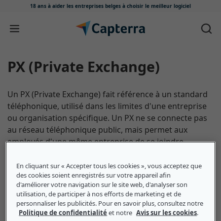
18 ans à aider les entreprises belges
à choisir le meilleur logiciel
Passer au contenu
PX (Private Exchange)
Un PX (Private Exchange) fait référence à un standard
téléphonique, utilisé dans les limites d'une entreprise
ou organisation spécifique. Un PX ne se connecte pas
au réseau téléphonique public, mais permet aux
employés d'une même entreprise de se joindre
rapidement et à moindre coût, car moins de lignes
téléphoniques sont nécessaires. Par exemple, un
En cliquant sur « Accepter tous les cookies », vous acceptez que
des cookies soient enregistrés sur votre appareil afin
employé du service RH peut téléphoner à un employé
d'améliorer votre navigation sur le site web, d'analyser son
du service de comptabilité en composant simplement
utilisation, de participer à nos efforts de marketing et de
son numéro de poste. Ce type de centrale facilite
personnaliser les publicités. Pour en savoir plus, consultez notre
communication au sein de l'entreprise.
Politique de confidentialité
et notre
Avis sur les cookies
.