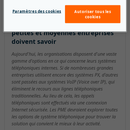
Paramètres des cookies
Autoriser tous les
cookies
PX (Private Exchange) : ce que les
petites et moyennes entreprises
doivent savoir
Aujourd'hui, les organisations disposent d'une vaste
gamme d'options en ce qui concerne leurs systèmes
téléphoniques internes. Si de nombreuses grandes
entreprises utilisent encore des systèmes PX, d'autres
sont passées aux systèmes VoIP (Voice over IP), qui
éliminent le recours aux lignes téléphoniques
traditionnelles. Au lieu de cela, les appels
téléphoniques sont effectués via une connexion
Internet sécurisée. Les PME devraient explorer toutes
les options de système téléphonique pour trouver la
solution qui convient le mieux à leur activité.