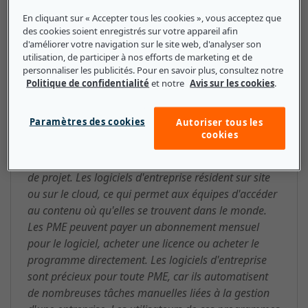
En cliquant sur « Accepter tous les cookies », vous acceptez que
logiciel d'entreprise : ce que les
des cookies soient enregistrés sur votre appareil afin
petites et moyennes entreprises
d'améliorer votre navigation sur le site web, d'analyser son
utilisation, de participer à nos efforts de marketing et de
doivent savoir
personnaliser les publicités. Pour en savoir plus, consultez notre
Politique de confidentialité
et notre
Avis sur les cookies
.
Les PME peuvent investir dans ce logiciel pour
exécuter des tâches organisationnelles telles que la
Paramètres des cookies
Autoriser tous les
génération de leads, le marketing, la facturation, la
cookies
gestion financière, la création de contenu,
l'engagement client, la gestion intégrée et la gestion
de projet. Les logiciels d'entreprise résident sur site
ou sur le cloud, ce qui permet aux équipes d'accéder
au contenu où qu'elles se trouvent dans le monde.
Les PME peuvent payer un abonnement mensuel
pour le logiciel, acheter une licence ou acheter le
programme directement. Les logiciels d'entreprise
sont précieux pour toute PME, car ils automatisent
de nombreuses tâches manuelles liées à la gestion