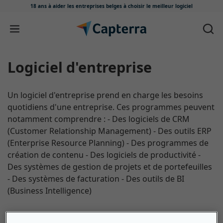
18 ans à aider les entreprises belges
à choisir le meilleur logiciel
Passer au contenu
logiciel d'entreprise
Un logiciel d'entreprise prend en charge les besoins
quotidiens d'une entreprise. Ces programmes peuvent
notamment comprendre : - Des logiciels de CRM
(Customer Relationship Management) - Des outils ERP
(Enterprise Resource Planning) - Des programmes de
création de contenu - Des logiciels de productivité -
Des systèmes de gestion de projets et de portefeuilles
- Des systèmes de facturation - Des outils de BI
(Business Intelligence)