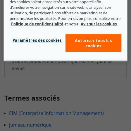
POC (Proof of Concept) : ce que
des cookies soient enregistrés sur votre appareil afin
d'améliorer votre navigation sur le site web, d'analyser son
les petites et moyennes
utilisation, de participer à nos efforts de marketing et de
personnaliser les publicités. Pour en savoir plus, consultez notre
entreprises doivent savoir
Politique de confidentialité
et notre
Avis sur les cookies
.
Les démos de concept sont un excellent moyen pour
les PME de montrer à leurs clients les types de
Paramètres des cookies
Autoriser tous les
cookies
produits et de services qu'elles peuvent fournir. Les
PME peuvent également se voir présenter les POC
d'autres grandes entreprises qui espèrent faire de
même.
Termes associés
EIM (Enterprise Information Management)
jumeau numérique