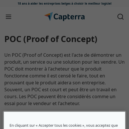
18 ans à aider les entreprises belges
à choisir le meilleur logiciel
Passer au contenu
POC (Proof of Concept)
Un POC (Proof of Concept) est l'acte de démontrer un
produit, un service ou une solution pour les vendre. Un
POC doit montrer à l'acheteur que le produit
fonctionne comme il est censé le faire, tout en
prouvant que le produit aidera son entreprise.
Souvent, un POC est court et peut être un travail en
cours. Les POC peuvent être considérés comme un
essai pour le vendeur et l'acheteur.
En cliquant sur « Accepter tous les cookies », vous acceptez que