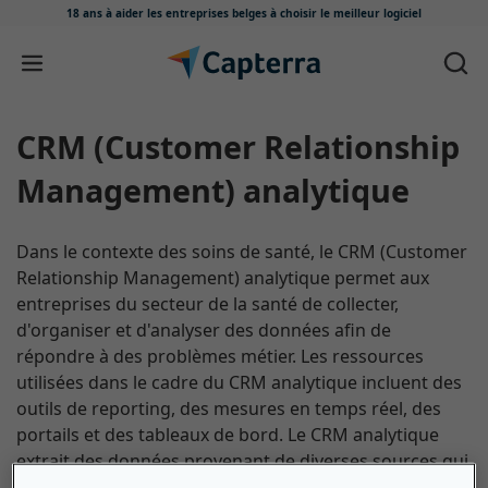
18 ans à aider les entreprises belges
à choisir le meilleur logiciel
Passer au contenu
CRM (Customer Relationship
Management) analytique
Dans le contexte des soins de santé, le CRM (Customer
Relationship Management) analytique permet aux
entreprises du secteur de la santé de collecter,
d'organiser et d'analyser des données afin de
répondre à des problèmes métier. Les ressources
utilisées dans le cadre du CRM analytique incluent des
outils de reporting, des mesures en temps réel, des
portails et des tableaux de bord. Le CRM analytique
extrait des données provenant de diverses sources qui
permettent à tous les services d'un système de santé