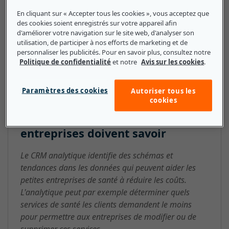
(facturation, marketing, ventes, service client, etc.) de
En cliquant sur « Accepter tous les cookies », vous acceptez que
des cookies soient enregistrés sur votre appareil afin
prendre de meilleures décisions en se basant sur les
d'améliorer votre navigation sur le site web, d'analyser son
données collectées.
utilisation, de participer à nos efforts de marketing et de
personnaliser les publicités. Pour en savoir plus, consultez notre
Politique de confidentialité
et notre
Avis sur les cookies
.
CRM (Customer Relationship
Paramètres des cookies
Autoriser tous les
Management) analytique : ce que
cookies
les petites et moyennes
entreprises doivent savoir
Le CRM analytique identifie des schémas et
tendances dans les données qui peuvent aider les
petites entreprises de santé à réduire les coûts.
L'analytique peut par exemple déterminer quels
services de santé les clients demandent le moins
pour permettre aux entreprises de modifier ou de