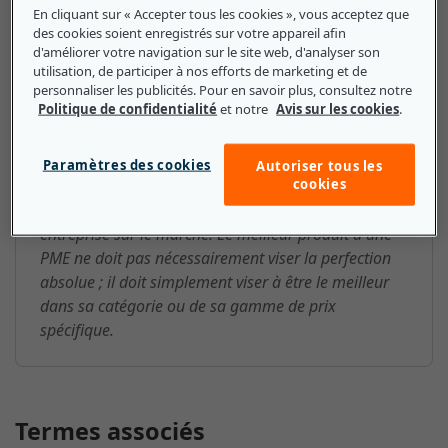
En cliquant sur « Accepter tous les cookies », vous acceptez que
des cookies soient enregistrés sur votre appareil afin
d'améliorer votre navigation sur le site web, d'analyser son
excellent dans sa catégorie : ce
utilisation, de participer à nos efforts de marketing et de
que les petites et moyennes
personnaliser les publicités. Pour en savoir plus, consultez notre
Politique de confidentialité
et notre
Avis sur les cookies
.
entreprises doivent savoir
Une PME peut viser à fournir le meilleur matériel ou
Paramètres des cookies
Autoriser tous les
cookies
logiciel de sa catégorie sans avoir besoin d'égaler les
performances du meilleur produit d'une grande
entreprise sur le marché. Le meilleur produit d'une
PME ne doit pas nécessairement viser la perfection
absolue ; il doit simplement viser à être le meilleur
dans sa catégorie ou de sa gamme de prix
spécifique.
Termes associés