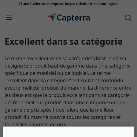
18 ans à aider les entreprises belges
à choisir le meilleur logiciel
Passer au contenu
excellent dans sa catégorie
Le terme "excellent dans sa catégorie" (Best-in-class)
désigne le produit haut de gamme dans une catégorie
spécifique de matériel ou de logiciel. Le terme
"excellent dans sa catégorie" est souvent confondu
avec le meilleur produit du marché. La différence entre
les deux est que le produit excellent dans sa catégorie
décrit le meilleur produit dans une catégorie ou une
gamme de prix spécifique, alors que le meilleur
produit du marché couvre toutes les catégories et
toutes les gammes de prix.