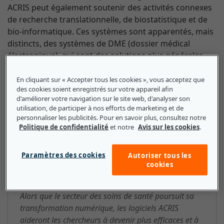
ACRIS peut également soutenir des activités connexes
de recherche translationnelle, de biostatistique et de
bio-informatique. Ces systèmes sont apparentés, mais
distincts, des systèmes de DME (dossier médical
électronique), qui sont des solutions plus générales
permettant de stocker les dossiers complets des
patients.
En cliquant sur « Accepter tous les cookies », vous acceptez que
des cookies soient enregistrés sur votre appareil afin
d'améliorer votre navigation sur le site web, d'analyser son
utilisation, de participer à nos efforts de marketing et de
personnaliser les publicités. Pour en savoir plus, consultez notre
ACRIS (Advanced Clinical
Politique de confidentialité
et notre
Avis sur les cookies
.
Research Information System) : ce
Paramètres des cookies
Autoriser tous les
que les petites et moyennes
cookies
entreprises doivent savoir
Alors que le secteur des soins de santé poursuit sa
transformation numérique, les logiciels ACRIS
aideront les chercheurs à devenir plus efficaces et à