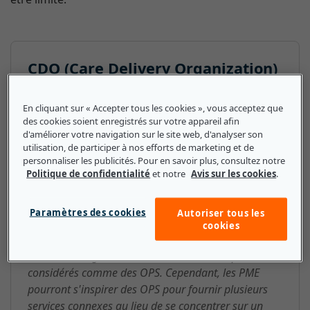
CDO (Care Delivery Organization)
: ce que les petites et moyennes
entreprises doivent savoir
En cliquant sur « Accepter tous les cookies », vous acceptez que
des cookies soient enregistrés sur votre appareil afin
d'améliorer votre navigation sur le site web, d'analyser son
Les OPS se répartissent en deux grandes catégories.
utilisation, de participer à nos efforts de marketing et de
On trouve dans un premier temps les grands
personnaliser les publicités. Pour en savoir plus, consultez notre
groupes de médecins, qui intègrent souvent les
Politique de confidentialité
et notre
Avis sur les cookies
.
services de soins aux patients atteints de maladies
physiques et mentales et les établissements
Paramètres des cookies
Autoriser tous les
hospitaliers. À cela s'ajoutent des cabinets médicaux
cookies
plus petits, qui ne disposent généralement pas des
ressources organisationnelles nécessaires pour être
considérés comme des OPS. Cependant, les PME
pourront s'inspirer des OPS pour fournir plusieurs
services connexes au lieu de se concentrer sur un