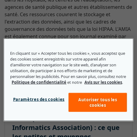
agences de santé publique et autres établissements de
santé. Ces ressources couvrent le stockage et
l'extraction des données, ainsi que les cadres de
gouvernance des données tels que la loi HIPAA. L'AMIA
est également connue pour son journal examiné par
des homologues qui présente des recherches sur
l'informatique biomédicale et de santé. L'AMIA est née
En cliquant sur « Accepter tous les cookies », vous acceptez que
en 1989 de la fusion de trois organisations :
des cookies soient enregistrés sur votre appareil afin
d'améliorer votre navigation sur le site web, d'analyser son
Symposium on Computer Applications in Medical Care,
utilisation, de participer à nos efforts de marketing et de
American Association for Medical Systems and
personnaliser les publicités. Pour en savoir plus, consultez notre
Informatics et American College of Medical
Politique de confidentialité
et notre
Avis sur les cookies
.
Informatics.
Paramètres des cookies
Autoriser tous les
cookies
AMIA (American Medical
Informatics Association) : ce que
les petites et moyennes